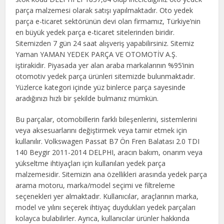
parça malzemesi olarak satışı yapılmaktadır. Oto yedek
parça e-ticaret sektörünün devi olan firmamız, Türkiye’nin
en büyük yedek parça e-ticaret sitelerinden biridir.
Sitemizden 7 gün 24 saat alışveriş yapabilirsiniz. Sitemiz
Yaman YAMAN YEDEK PARÇA VE OTOMOTİV A.Ş.
iştirakidir. Piyasada yer alan araba markalarının %95’inin
otomotiv yedek parça ürünleri sitemizde bulunmaktadır.
Yüzlerce kategori içinde yüz binlerce parça sayesinde
aradığınızı hızlı bir şekilde bulmanız mümkün.
Bu parçalar, otomobillerin farklı bileşenlerini, sistemlerini
veya aksesuarlarını değiştirmek veya tamir etmek için
kullanılır. Volkswagen Passat B7 Ön Fren Balatası 2.0 TDI
140 Beygir 2011-2014 DELPHI, aracın bakım, onarım veya
yükseltme ihtiyaçları için kullanılan yedek parça
malzemesidir. Sitemizin ana özellikleri arasında yedek parça
arama motoru, marka/model seçimi ve filtreleme
seçenekleri yer almaktadır. Kullanıcılar, araçlarının marka,
model ve yılını seçerek ihtiyaç duydukları yedek parçaları
kolayca bulabilirler. Ayrıca, kullanıcılar ürünler hakkında