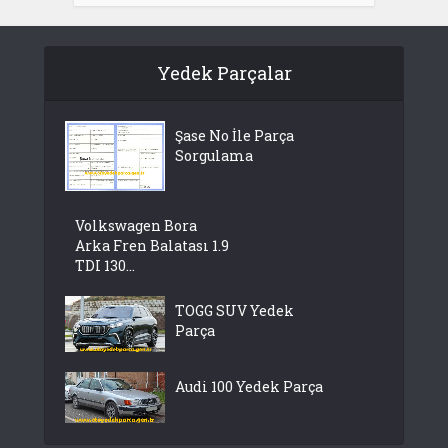
Yedek Parçalar
Şase No İle Parça
Sorgulama
Volkswagen Bora
Arka Fren Balatası 1.9
TDI 130...
TOGG SUV Yedek
Parça
Audi 100 Yedek Parça