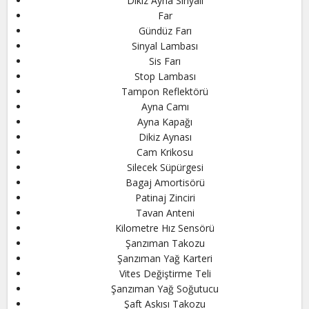
Dikiz Ayna Sinyali
Far
Gündüz Farı
Sinyal Lambası
Sis Farı
Stop Lambası
Tampon Reflektörü
Ayna Camı
Ayna Kapağı
Dikiz Aynası
Cam Krikosu
Silecek Süpürgesi
Bagaj Amortisörü
Patinaj Zinciri
Tavan Anteni
Kilometre Hız Sensörü
Şanzıman Takozu
Şanzıman Yağ Karteri
Vites Değiştirme Teli
Şanzıman Yağ Soğutucu
Şaft Askısı Takozu