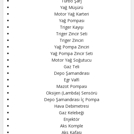
Turbo Şarj
Yağ Müşürü
Motor Yağ Karteri
Yağ Pompası
Triger Kayışı
Triger Zincir Seti
Triger Zinciri
Yağ Pompa Zinciri
Yağ Pompa Zincir Seti
Motor Yağ Soğutucu
Gaz Teli
Depo Şamandırası
Egr Valfi
Mazot Pompası
Oksijen (Lambda) Sensörü
Depo Şamandırası İç Pompa
Hava Debimetresi
Gaz Kelebeği
Enjektör
Aks Komple
Aks Kafası