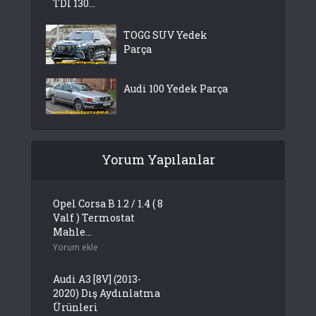
TDI 130...
TOGG SUV Yedek
Parça
Audi 100 Yedek Parça
Yorum Yapılanlar
Opel Corsa B 1.2 / 1.4 ( 8
Valf ) Termostat
Mahle...
Yorum ekle
Audi A3 [8V] (2013-
2020) Dış Aydınlatma
Ürünleri