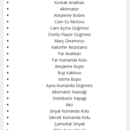
Kontak Anahtarı
Alternatör
Ateşleme Bobini
Cam Su Motoru
Cam Açma Düğmesi
Dörtlü Flaşör Düğmesi
Marş Dinamosu
Kalorifer Rezistansı
Far Anahtarı
Far Kumanda Kolu
Ateşleme Bujisi
Buji Kablosu
Isıtma Bujisi
Ayna Kumanda Düğmesi
Alternatör Kasnağı
Distribütör Kapağı
Akü
Sinyal Kumanda Kolu
Silecek Kumanda Kolu
Çamurluk Sinyali