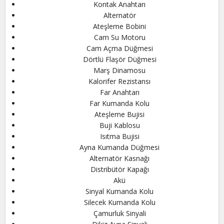
Kontak Anahtarı
Alternatör
Ateşleme Bobini
Cam Su Motoru
Cam Açma Düğmesi
Dörtlü Flaşör Düğmesi
Marş Dinamosu
Kalorifer Rezistansı
Far Anahtarı
Far Kumanda Kolu
Ateşleme Bujisi
Buji Kablosu
Isıtma Bujisi
Ayna Kumanda Düğmesi
Alternatör Kasnağı
Distribütör Kapağı
Akü
Sinyal Kumanda Kolu
Silecek Kumanda Kolu
Çamurluk Sinyali