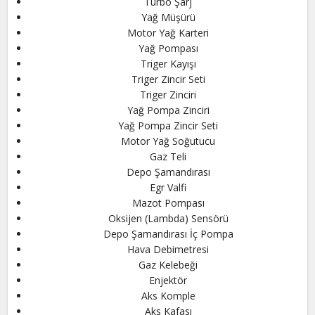
Turbo Şarj
Yağ Müşürü
Motor Yağ Karteri
Yağ Pompası
Triger Kayışı
Triger Zincir Seti
Triger Zinciri
Yağ Pompa Zinciri
Yağ Pompa Zincir Seti
Motor Yağ Soğutucu
Gaz Teli
Depo Şamandırası
Egr Valfi
Mazot Pompası
Oksijen (Lambda) Sensörü
Depo Şamandırası İç Pompa
Hava Debimetresi
Gaz Kelebeği
Enjektör
Aks Komple
Aks Kafası