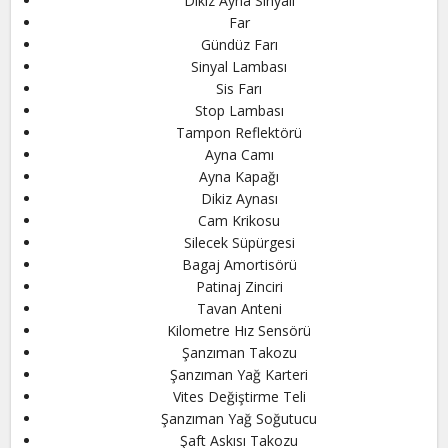
Dikiz Ayna Sinyali
Far
Gündüz Farı
Sinyal Lambası
Sis Farı
Stop Lambası
Tampon Reflektörü
Ayna Camı
Ayna Kapağı
Dikiz Aynası
Cam Krikosu
Silecek Süpürgesi
Bagaj Amortisörü
Patinaj Zinciri
Tavan Anteni
Kilometre Hız Sensörü
Şanzıman Takozu
Şanzıman Yağ Karteri
Vites Değiştirme Teli
Şanzıman Yağ Soğutucu
Şaft Askısı Takozu