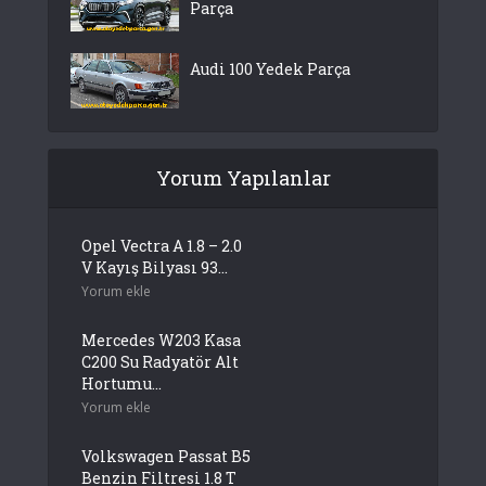
Parça
Audi 100 Yedek Parça
Yorum Yapılanlar
Opel Vectra A 1.8 – 2.0
V Kayış Bilyası 93...
Yorum ekle
Mercedes W203 Kasa
C200 Su Radyatör Alt
Hortumu...
Yorum ekle
Volkswagen Passat B5
Benzin Filtresi 1.8 T