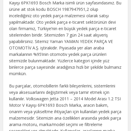
Kayışı 6PK1693 Bosch Marka isimli ürün sayfasındasınız. Bu
ürüne ait stok kodu BOSCH 1987947951,2 olup
incelediğiniz oto yedek parça malzemesi olarak satışı
yapılmaktadır. Oto yedek parça e-ticaret sektörünün devi
olan firmamız, Türkiye’nin en büyük yedek parça e-ticaret
sitelerinden biridir. Sitemizden 7 gün 24 saat alışveriş
yapabilirsiniz. Sitemiz Yaman YAMAN YEDEK PARÇA VE
OTOMOTİV A.Ş. iştirakidir. Piyasada yer alan araba
markalarının %95’inin otomotiv yedek parça ürünleri
sitemizde bulunmaktadır. Yüzlerce kategori içinde yüz
binlerce parça sayesinde aradığınızı hızlı bir şekilde bulmanız
mümkün.
Bu parçalar, otomobillerin farklı bileşenlerini, sistemlerini
veya aksesuarlarını değiştirmek veya tamir etmek için
kullanılır. Volkswagen Jetta 2011 – 2014 Model Arası 1.2 TSI
Motor V Kayışı 6PK1693 Bosch Marka, aracın bakım,
onarım veya yükseltme ihtiyaçları için kullanılan yedek parça
malzemesidir. Sitemizin ana özellikleri arasında yedek parça
arama motoru, marka/model seçimi ve filtreleme
seçenekleri yer almaktadır. Kullanıcılar, araçlarının marka,