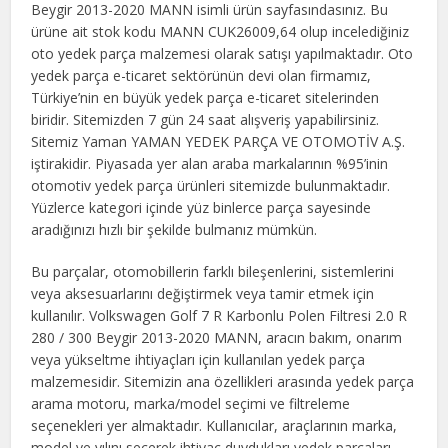
Beygir 2013-2020 MANN isimli ürün sayfasındasınız. Bu
ürüne ait stok kodu MANN CUK26009,64 olup incelediğiniz
oto yedek parça malzemesi olarak satışı yapılmaktadır. Oto
yedek parça e-ticaret sektörünün devi olan firmamız,
Türkiye’nin en büyük yedek parça e-ticaret sitelerinden
biridir. Sitemizden 7 gün 24 saat alışveriş yapabilirsiniz.
Sitemiz Yaman YAMAN YEDEK PARÇA VE OTOMOTİV A.Ş.
iştirakidir. Piyasada yer alan araba markalarının %95’inin
otomotiv yedek parça ürünleri sitemizde bulunmaktadır.
Yüzlerce kategori içinde yüz binlerce parça sayesinde
aradığınızı hızlı bir şekilde bulmanız mümkün.
Bu parçalar, otomobillerin farklı bileşenlerini, sistemlerini
veya aksesuarlarını değiştirmek veya tamir etmek için
kullanılır. Volkswagen Golf 7 R Karbonlu Polen Filtresi 2.0 R
280 / 300 Beygir 2013-2020 MANN, aracın bakım, onarım
veya yükseltme ihtiyaçları için kullanılan yedek parça
malzemesidir. Sitemizin ana özellikleri arasında yedek parça
arama motoru, marka/model seçimi ve filtreleme
seçenekleri yer almaktadır. Kullanıcılar, araçlarının marka,
model ve yılını seçerek ihtiyaç duydukları yedek parçaları