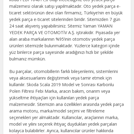
malzemesi olarak satışı yapılmaktadır. Oto yedek parça e-
ticaret sektörünün devi olan firmamız, Türkiye’nin en büyük
yedek parça e-ticaret sitelerinden biridir. Sitemizden 7 gün
24 saat alışveriş yapabilirsiniz. Sitemiz Yaman YAMAN
YEDEK PARÇA VE OTOMOTİV A.Ş. iştirakidir. Piyasada yer
alan araba markalarının %95’inin otomotiv yedek parça
ürünleri sitemizde bulunmaktadır. Yüzlerce kategori içinde
yüz binlerce parça sayesinde aradığınızı hızlı bir şekilde
bulmanız mümkün.
Bu parçalar, otomobillerin farklı bileşenlerini, sistemlerini
veya aksesuarlarını değiştirmek veya tamir etmek için
kullanılır. Skoda Scala 2019 Model ve Sonrası Karbonlu
Polen Filtresi Febi Marka, aracın bakım, onarım veya
yükseltme ihtiyaçları için kullanılan yedek parça
malzemesidir. Sitemizin ana özellikleri arasında yedek parça
arama motoru, marka/model seçimi ve filtreleme
seçenekleri yer almaktadır. Kullanıcılar, araçlarının marka,
model ve yılını seçerek ihtiyaç duydukları yedek parçaları
kolayca bulabilirler. Ayrıca, kullanıcılar ürünler hakkında