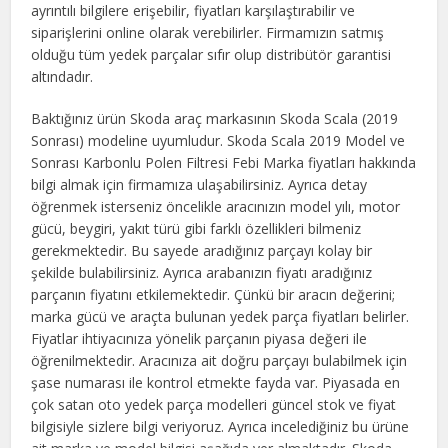
ayrıntılı bilgilere erişebilir, fiyatları karşılaştırabilir ve
siparişlerini online olarak verebilirler. Firmamızın satmış
olduğu tüm yedek parçalar sıfır olup distribütör garantisi
altındadır.
Baktığınız ürün Skoda araç markasının Skoda Scala (2019
Sonrası) modeline uyumludur. Skoda Scala 2019 Model ve
Sonrası Karbonlu Polen Filtresi Febi Marka fiyatları hakkında
bilgi almak için firmamıza ulaşabilirsiniz. Ayrıca detay
öğrenmek isterseniz öncelikle aracınızın model yılı, motor
gücü, beygiri, yakıt türü gibi farklı özellikleri bilmeniz
gerekmektedir. Bu sayede aradığınız parçayı kolay bir
şekilde bulabilirsiniz. Ayrıca arabanızın fiyatı aradığınız
parçanın fiyatını etkilemektedir. Çünkü bir aracın değerini;
marka gücü ve araçta bulunan yedek parça fiyatları belirler.
Fiyatlar ihtiyacınıza yönelik parçanın piyasa değeri ile
öğrenilmektedir. Aracınıza ait doğru parçayı bulabilmek için
şase numarası ile kontrol etmekte fayda var. Piyasada en
çok satan oto yedek parça modelleri güncel stok ve fiyat
bilgisiyle sizlere bilgi veriyoruz. Ayrıca incelediğiniz bu ürüne