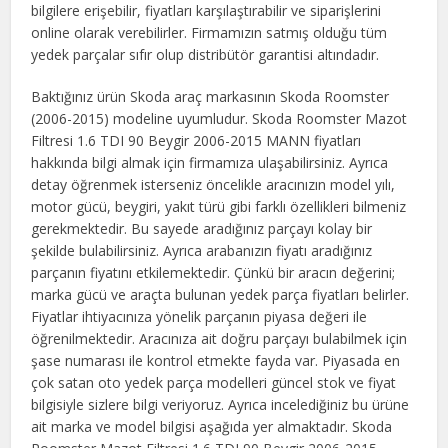
bilgilere erişebilir, fiyatları karşılaştırabilir ve siparişlerini
online olarak verebilirler. Firmamızın satmış olduğu tüm
yedek parçalar sıfır olup distribütör garantisi altındadır.
Baktığınız ürün Skoda araç markasının Skoda Roomster
(2006-2015) modeline uyumludur. Skoda Roomster Mazot
Filtresi 1.6 TDI 90 Beygir 2006-2015 MANN fiyatları
hakkında bilgi almak için firmamıza ulaşabilirsiniz. Ayrıca
detay öğrenmek isterseniz öncelikle aracınızın model yılı,
motor gücü, beygiri, yakıt türü gibi farklı özellikleri bilmeniz
gerekmektedir. Bu sayede aradığınız parçayı kolay bir
şekilde bulabilirsiniz. Ayrıca arabanızın fiyatı aradığınız
parçanın fiyatını etkilemektedir. Çünkü bir aracın değerini;
marka gücü ve araçta bulunan yedek parça fiyatları belirler.
Fiyatlar ihtiyacınıza yönelik parçanın piyasa değeri ile
öğrenilmektedir. Aracınıza ait doğru parçayı bulabilmek için
şase numarası ile kontrol etmekte fayda var. Piyasada en
çok satan oto yedek parça modelleri güncel stok ve fiyat
bilgisiyle sizlere bilgi veriyoruz. Ayrıca incelediğiniz bu ürüne
ait marka ve model bilgisi aşağıda yer almaktadır. Skoda