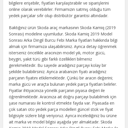
bilgilere erişebilir, fiyatları karşılaştırabilir ve siparişlerini
online olarak verebilirler. Firmamızın satmış olduğu tüm
yedek parçalar sıfır olup distribütör garantisi altındadır.
Baktığınız ürün Skoda araç markasının Skoda Kamiq (2019
Sonrası) modeline uyumludur. Skoda Kamiq 2019 Model
Sonrası Arka Dingil Burcu Febi Marka fiyatları hakkında bilgi
almak için firmamıza ulaşabilirsiniz. Ayrıca detay öğrenmek
isterseniz öncelikle aracınızın model yılı, motor gücü,
beygiri, yakıt türü gibi farklı özellikleri bilmeniz
gerekmektedir. Bu sayede aradığınız parçayı kolay bir
şekilde bulabilirsiniz. Ayrıca arabanızın fiyatı aradığınız
parçanın fiyatını etkilemektedir. Çünkü bir aracın değerini;
marka gücü ve araçta bulunan yedek parça fiyatları belirler.
Fiyatlar ihtiyacınıza yönelik parçanın piyasa değeri ile
öğrenilmektedir. Aracınıza ait doğru parçayı bulabilmek için
şase numarası ile kontrol etmekte fayda var. Piyasada en
çok satan oto yedek parça modelleri güncel stok ve fiyat
bilgisiyle sizlere bilgi veriyoruz. Ayrıca incelediğiniz bu ürüne
ait marka ve model bilgisi aşağıda yer almaktadır. Skoda