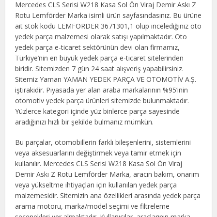
Mercedes CLS Serisi W218 Kasa Sol Ön Viraj Demir Askı Z
Rotu Lemförder Marka isimli ürün sayfasındasınız. Bu ürüne
ait stok kodu LEMFORDER 3671301,1 olup incelediğiniz oto
yedek parça malzemesi olarak satışı yapılmaktadır. Oto
yedek parça e-ticaret sektörünün devi olan firmamız,
Türkiye’nin en büyük yedek parça e-ticaret sitelerinden
biridir. Sitemizden 7 gün 24 saat alışveriş yapabilirsiniz.
Sitemiz Yaman YAMAN YEDEK PARÇA VE OTOMOTİV A.Ş.
iştirakidir. Piyasada yer alan araba markalarının %95’inin
otomotiv yedek parça ürünleri sitemizde bulunmaktadır.
Yüzlerce kategori içinde yüz binlerce parça sayesinde
aradığınızı hızlı bir şekilde bulmanız mümkün.
Bu parçalar, otomobillerin farklı bileşenlerini, sistemlerini
veya aksesuarlarını değiştirmek veya tamir etmek için
kullanılır. Mercedes CLS Serisi W218 Kasa Sol Ön Viraj
Demir Askı Z Rotu Lemförder Marka, aracın bakım, onarım
veya yükseltme ihtiyaçları için kullanılan yedek parça
malzemesidir. Sitemizin ana özellikleri arasında yedek parça
arama motoru, marka/model seçimi ve filtreleme
seçenekleri yer almaktadır. Kullanıcılar, araçlarının marka,