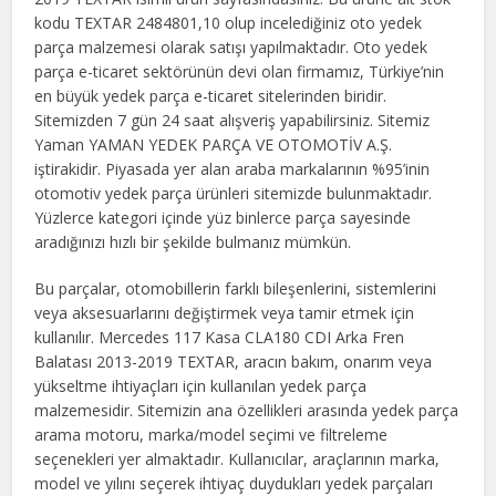
kodu TEXTAR 2484801,10 olup incelediğiniz oto yedek
parça malzemesi olarak satışı yapılmaktadır. Oto yedek
parça e-ticaret sektörünün devi olan firmamız, Türkiye’nin
en büyük yedek parça e-ticaret sitelerinden biridir.
Sitemizden 7 gün 24 saat alışveriş yapabilirsiniz. Sitemiz
Yaman YAMAN YEDEK PARÇA VE OTOMOTİV A.Ş.
iştirakidir. Piyasada yer alan araba markalarının %95’inin
otomotiv yedek parça ürünleri sitemizde bulunmaktadır.
Yüzlerce kategori içinde yüz binlerce parça sayesinde
aradığınızı hızlı bir şekilde bulmanız mümkün.
Bu parçalar, otomobillerin farklı bileşenlerini, sistemlerini
veya aksesuarlarını değiştirmek veya tamir etmek için
kullanılır. Mercedes 117 Kasa CLA180 CDI Arka Fren
Balatası 2013-2019 TEXTAR, aracın bakım, onarım veya
yükseltme ihtiyaçları için kullanılan yedek parça
malzemesidir. Sitemizin ana özellikleri arasında yedek parça
arama motoru, marka/model seçimi ve filtreleme
seçenekleri yer almaktadır. Kullanıcılar, araçlarının marka,
model ve yılını seçerek ihtiyaç duydukları yedek parçaları