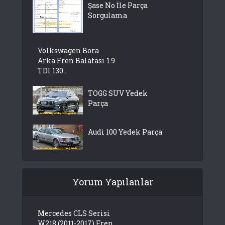
Şase No İle Parça
Sorgulama
Volkswagen Bora
Arka Fren Balatası 1.9
TDI 130...
TOGG SUV Yedek
Parça
Audi 100 Yedek Parça
Yorum Yapılanlar
Mercedes CLS Serisi
W218 (2011-2017) Fren