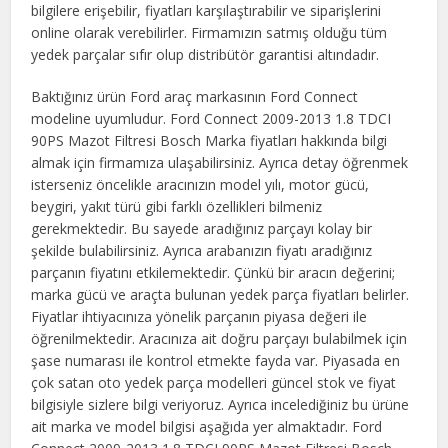
bilgilere erişebilir, fiyatları karşılaştırabilir ve siparişlerini
online olarak verebilirler. Firmamızın satmış olduğu tüm
yedek parçalar sıfır olup distribütör garantisi altındadır.
Baktığınız ürün Ford araç markasının Ford Connect
modeline uyumludur. Ford Connect 2009-2013 1.8 TDCI
90PS Mazot Filtresi Bosch Marka fiyatları hakkında bilgi
almak için firmamıza ulaşabilirsiniz. Ayrıca detay öğrenmek
isterseniz öncelikle aracınızın model yılı, motor gücü,
beygiri, yakıt türü gibi farklı özellikleri bilmeniz
gerekmektedir. Bu sayede aradığınız parçayı kolay bir
şekilde bulabilirsiniz. Ayrıca arabanızın fiyatı aradığınız
parçanın fiyatını etkilemektedir. Çünkü bir aracın değerini;
marka gücü ve araçta bulunan yedek parça fiyatları belirler.
Fiyatlar ihtiyacınıza yönelik parçanın piyasa değeri ile
öğrenilmektedir. Aracınıza ait doğru parçayı bulabilmek için
şase numarası ile kontrol etmekte fayda var. Piyasada en
çok satan oto yedek parça modelleri güncel stok ve fiyat
bilgisiyle sizlere bilgi veriyoruz. Ayrıca incelediğiniz bu ürüne
ait marka ve model bilgisi aşağıda yer almaktadır. Ford