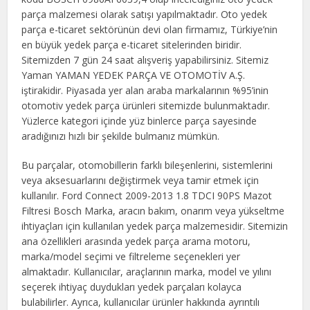
parça malzemesi olarak satışı yapılmaktadır. Oto yedek
parça e-ticaret sektörünün devi olan firmamız, Türkiye’nin
en büyük yedek parça e-ticaret sitelerinden biridir.
Sitemizden 7 gün 24 saat alışveriş yapabilirsiniz. Sitemiz
Yaman YAMAN YEDEK PARÇA VE OTOMOTİV A.Ş.
iştirakidir. Piyasada yer alan araba markalarının %95’inin
otomotiv yedek parça ürünleri sitemizde bulunmaktadır.
Yüzlerce kategori içinde yüz binlerce parça sayesinde
aradığınızı hızlı bir şekilde bulmanız mümkün.
Bu parçalar, otomobillerin farklı bileşenlerini, sistemlerini
veya aksesuarlarını değiştirmek veya tamir etmek için
kullanılır. Ford Connect 2009-2013 1.8 TDCI 90PS Mazot
Filtresi Bosch Marka, aracın bakım, onarım veya yükseltme
ihtiyaçları için kullanılan yedek parça malzemesidir. Sitemizin
ana özellikleri arasında yedek parça arama motoru,
marka/model seçimi ve filtreleme seçenekleri yer
almaktadır. Kullanıcılar, araçlarının marka, model ve yılını
seçerek ihtiyaç duydukları yedek parçaları kolayca
bulabilirler. Ayrıca, kullanıcılar ürünler hakkında ayrıntılı