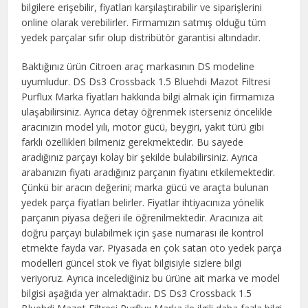
bilgilere erişebilir, fiyatları karşılaştırabilir ve siparişlerini
online olarak verebilirler. Firmamızın satmış olduğu tüm
yedek parçalar sıfır olup distribütör garantisi altındadır.
Baktığınız ürün Citroen araç markasının DS modeline
uyumludur. DS Ds3 Crossback 1.5 Bluehdi Mazot Filtresi
Purflux Marka fiyatları hakkında bilgi almak için firmamıza
ulaşabilirsiniz. Ayrıca detay öğrenmek isterseniz öncelikle
aracınızın model yılı, motor gücü, beygiri, yakıt türü gibi
farklı özellikleri bilmeniz gerekmektedir. Bu sayede
aradığınız parçayı kolay bir şekilde bulabilirsiniz. Ayrıca
arabanızın fiyatı aradığınız parçanın fiyatını etkilemektedir.
Çünkü bir aracın değerini; marka gücü ve araçta bulunan
yedek parça fiyatları belirler. Fiyatlar ihtiyacınıza yönelik
parçanın piyasa değeri ile öğrenilmektedir. Aracınıza ait
doğru parçayı bulabilmek için şase numarası ile kontrol
etmekte fayda var. Piyasada en çok satan oto yedek parça
modelleri güncel stok ve fiyat bilgisiyle sizlere bilgi
veriyoruz. Ayrıca incelediğiniz bu ürüne ait marka ve model
bilgisi aşağıda yer almaktadır. DS Ds3 Crossback 1.5