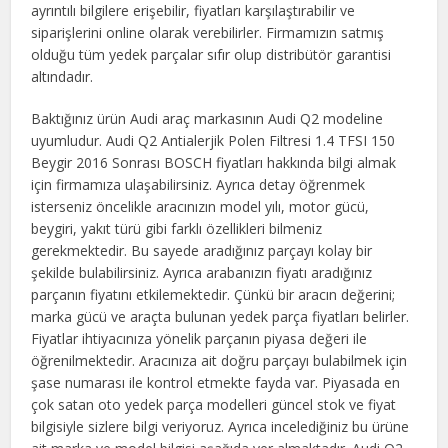
ayrıntılı bilgilere erişebilir, fiyatları karşılaştırabilir ve
siparişlerini online olarak verebilirler. Firmamızın satmış
olduğu tüm yedek parçalar sıfır olup distribütör garantisi
altındadır.
Baktığınız ürün Audi araç markasının Audi Q2 modeline
uyumludur. Audi Q2 Antialerjik Polen Filtresi 1.4 TFSI 150
Beygir 2016 Sonrası BOSCH fiyatları hakkında bilgi almak
için firmamıza ulaşabilirsiniz. Ayrıca detay öğrenmek
isterseniz öncelikle aracınızın model yılı, motor gücü,
beygiri, yakıt türü gibi farklı özellikleri bilmeniz
gerekmektedir. Bu sayede aradığınız parçayı kolay bir
şekilde bulabilirsiniz. Ayrıca arabanızın fiyatı aradığınız
parçanın fiyatını etkilemektedir. Çünkü bir aracın değerini;
marka gücü ve araçta bulunan yedek parça fiyatları belirler.
Fiyatlar ihtiyacınıza yönelik parçanın piyasa değeri ile
öğrenilmektedir. Aracınıza ait doğru parçayı bulabilmek için
şase numarası ile kontrol etmekte fayda var. Piyasada en
çok satan oto yedek parça modelleri güncel stok ve fiyat
bilgisiyle sizlere bilgi veriyoruz. Ayrıca incelediğiniz bu ürüne