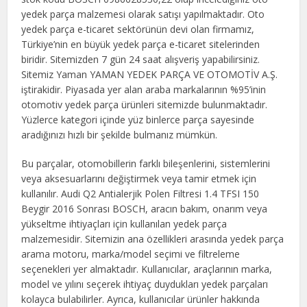
yedek parça malzemesi olarak satışı yapılmaktadır. Oto
yedek parça e-ticaret sektörünün devi olan firmamız,
Türkiye’nin en büyük yedek parça e-ticaret sitelerinden
biridir. Sitemizden 7 gün 24 saat alışveriş yapabilirsiniz.
Sitemiz Yaman YAMAN YEDEK PARÇA VE OTOMOTİV A.Ş.
iştirakidir. Piyasada yer alan araba markalarının %95’inin
otomotiv yedek parça ürünleri sitemizde bulunmaktadır.
Yüzlerce kategori içinde yüz binlerce parça sayesinde
aradığınızı hızlı bir şekilde bulmanız mümkün.
Bu parçalar, otomobillerin farklı bileşenlerini, sistemlerini
veya aksesuarlarını değiştirmek veya tamir etmek için
kullanılır. Audi Q2 Antialerjik Polen Filtresi 1.4 TFSI 150
Beygir 2016 Sonrası BOSCH, aracın bakım, onarım veya
yükseltme ihtiyaçları için kullanılan yedek parça
malzemesidir. Sitemizin ana özellikleri arasında yedek parça
arama motoru, marka/model seçimi ve filtreleme
seçenekleri yer almaktadır. Kullanıcılar, araçlarının marka,
model ve yılını seçerek ihtiyaç duydukları yedek parçaları
kolayca bulabilirler. Ayrıca, kullanıcılar ürünler hakkında