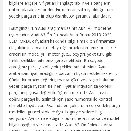
bilgilere erişebilir, fiyatları karşılaştırabilir ve siparişlerini
online olarak verebilirler. Firmamızın satmış olduğu tüm
yedek parçalar sıfır olup distribütör garantisi altındadır.
Baktığınız ürün Audi araç markasının Audi A3 modeline
uyumludur. Audi A3 Ön Salıncak Arka Burcu 2013-2020
LEMFORDER fiyatları hakkında bilgi almak için firmamıza
ulaşabilirsiniz. Ayrıca detay öğrenmek isterseniz öncelikle
aracınızın model yılı, motor gücü, beygiri, yakıt türü gibi
farklı özellikleri bilmeniz gerekmektedir. Bu sayede
aradığınız parçayı kolay bir şekilde bulabilirsiniz. Ayrıca
arabanızın fiyatı aradığınız parçanın fiyatını etkilemektedir.
Çünkü bir aracın değerini; marka gücü ve araçta bulunan
yedek parça fiyatları belirler. Fiyatlar ihtiyacınıza yönelik
parçanın piyasa değeri ile öğrenilmektedir. Aracınıza ait
doğru parçayı bulabilmek için şase numarası ile kontrol
etmekte fayda var. Piyasada en çok satan oto yedek parça
modelleri güncel stok ve fiyat bilgisiyle sizlere bilgi
veriyoruz. Ayrıca incelediğiniz bu ürüne ait marka ve model
bilgisi aşağıda yer almaktadır. Audi A3 Ön Salıncak Arka