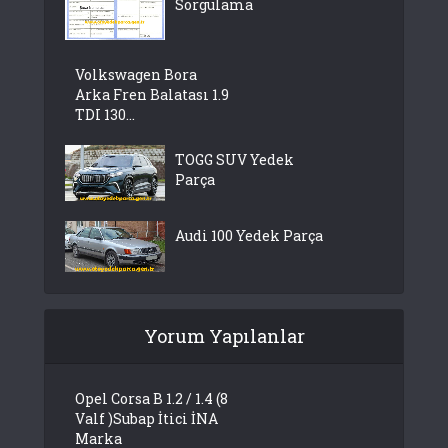
Sorgulama
Volkswagen Bora
Arka Fren Balatası 1.9
TDI 130...
TOGG SUV Yedek
Parça
Audi 100 Yedek Parça
Yorum Yapılanlar
Opel Corsa B 1.2 / 1.4 (8
Valf )Subap İtici İNA
Marka