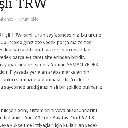
işli TRW
yıl önce
Yorum ekle
8 Fişli TRW isimli ürün sayfasındasınız. Bu ürüne
up incelediğiniz oto yedek parça malzemesi
 yedek parça e-ticaret sektörünün devi olan
dek parça e-ticaret sitelerinden biridir.
riş yapabilirsiniz. Sitemiz Yaman YAMAN YEDEK
dir. Piyasada yer alan araba markalarının
rünleri sitemizde bulunmaktadır. Yüzlerce
a sayesinde aradığınızı hızlı bir şekilde bulmanız
 bileşenlerini, sistemlerini veya aksesuarlarını
 kullanılır. Audi A3 Fren Balatası Ön 1.6 / 1.8
eya yükseltme ihtiyaçları için kullanılan yedek