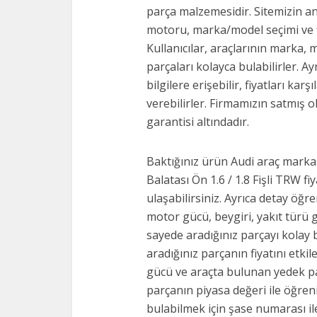
parça malzemesidir. Sitemizin a
motoru, marka/model seçimi ve f
Kullanıcılar, araçlarının marka, 
parçaları kolayca bulabilirler. Ay
bilgilere erişebilir, fiyatları karş
verebilirler. Firmamızın satmış o
garantisi altındadır.
Baktığınız ürün Audi araç marka
Balatası Ön 1.6 / 1.8 Fişli TRW fi
ulaşabilirsiniz. Ayrıca detay öğr
motor gücü, beygiri, yakıt türü g
sayede aradığınız parçayı kolay bi
aradığınız parçanın fiyatını etki
gücü ve araçta bulunan yedek parça
parçanın piyasa değeri ile öğren
bulabilmek için şase numarası il