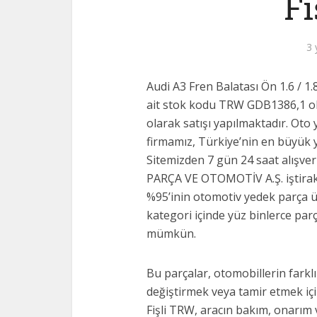
F
3 
Audi A3 Fren Balatası Ön 1.6 / 1.
ait stok kodu TRW GDB1386,1 ol
olarak satışı yapılmaktadır. Oto
firmamız, Türkiye’nin en büyük ye
Sitemizden 7 gün 24 saat alışve
PARÇA VE OTOMOTİV A.Ş. iştiraki
%95’inin otomotiv yedek parça ü
kategori içinde yüz binlerce parç
mümkün.
Bu parçalar, otomobillerin farklı
değiştirmek veya tamir etmek için
Fişli TRW, aracın bakım, onarım v