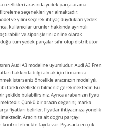
na özellikleri arasında yedek parça arama
iltreleme seçenekleri yer almaktadır.
model ve yılını seçerek ihtiyaç duydukları yedek
rıca, kullanıcılar ürünler hakkında ayrıntılı
ılaştırabilir ve siparişlerini online olarak
lduğu tüm yedek parçalar sıfır olup distribütör
sının Audi A3 modeline uyumludur. Audi A3 Fren
yatları hakkında bilgi almak için firmamıza
enmek isterseniz öncelikle aracınızın model yılı,
ibi farklı özellikleri bilmeniz gerekmektedir. Bu
r şekilde bulabilirsiniz. Ayrıca arabanızın fiyatı
lemektedir. Çünkü bir aracın değerini; marka
 fiyatları belirler. Fiyatlar ihtiyacınıza yönelik
ilmektedir. Aracınıza ait doğru parçayı
e kontrol etmekte fayda var. Piyasada en çok