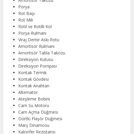
Amortisör Takozu
Porya
Rot Başı
Rot Mili
Rotil ve Rotilli Kol
Porya Rulmanı
Viraj Demir Askı Rotu
Amortisör Rulmanı
Amortisör Tabla Takozu
Direksiyon Kutusu
Direksiyon Pompası
Kontak Termik
Kontak Gövdesi
Kontak Anahtarı
Alternatör
Ateşleme Bobini
Cam Su Motoru
Cam Açma Düğmesi
Dörtlü Flaşör Düğmesi
Marş Dinamosu
Kalorifer Rezistansı