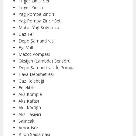
Triger Zincir Seti
Triger Zinciri
Yağ Pompa Zinciri
Yağ Pompa Zincir Seti
Motor Yağ Soğutucu
Gaz Teli
Depo Şamandırası
Egr Valfi
Mazot Pompası
Oksijen (Lambda) Sensörü
Depo Şamandırası İç Pompa
Hava Debimetresi
Gaz Kelebeği
Enjektör
Aks Komple
Aks Kafası
Aks Körüğü
Aks Taşıyıcı
Salıncak
Amortisör
Bijon Saplaması