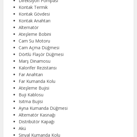
Direksiyon Pompası
Kontak Termik
Kontak Gövdesi
Kontak Anahtarı
Alternatör
Ateşleme Bobini
Cam Su Motoru
Cam Açma Düğmesi
Dörtlü Flaşör Düğmesi
Marş Dinamosu
Kalorifer Rezistansı
Far Anahtarı
Far Kumanda Kolu
Ateşleme Bujisi
Buji Kablosu
Isıtma Bujisi
Ayna Kumanda Düğmesi
Alternatör Kasnağı
Distribütör Kapağı
Akü
Sinyal Kumanda Kolu