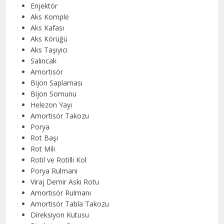
Enjektör
Aks Komple
Aks Kafası
Aks Körüğü
Aks Taşıyıcı
Salıncak
Amortisör
Bijon Saplaması
Bijon Somunu
Helezon Yayı
Amortisör Takozu
Porya
Rot Başı
Rot Mili
Rotil ve Rotilli Kol
Porya Rulmanı
Viraj Demir Askı Rotu
Amortisör Rulmanı
Amortisör Tabla Takozu
Direksiyon Kutusu