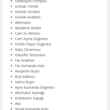
Direksiyon Pompası
Kontak Termik
Kontak Gövdesi
Kontak Anahtarı
Alternatör
Ateşleme Bobini
Cam Su Motoru
Cam Açma Düğmesi
Dörtlü Flaşör Düğmesi
Marş Dinamosu
Kalorifer Rezistansı
Far Anahtarı
Far Kumanda Kolu
Ateşleme Bujisi
Buji Kablosu
Isıtma Bujisi
Ayna Kumanda Düğmesi
Alternatör Kasnağı
Distribütör Kapağı
Akü
Sinyal Kumanda Kolu