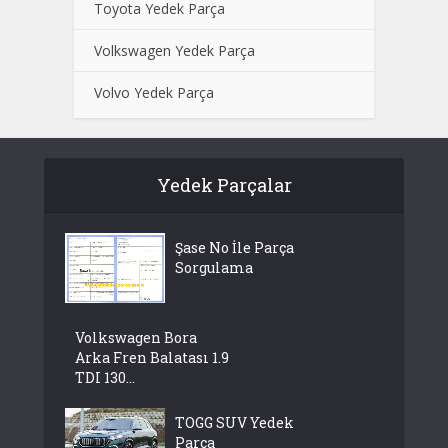
Toyota Yedek Parça
Volkswagen Yedek Parça
Volvo Yedek Parça
Yedek Parçalar
Şase No İle Parça
Sorgulama
Volkswagen Bora
Arka Fren Balatası 1.9
TDI 130...
TOGG SUV Yedek
Parça