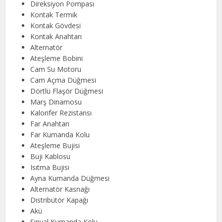
Direksiyon Pompası
Kontak Termik
Kontak Gövdesi
Kontak Anahtarı
Alternatör
Ateşleme Bobini
Cam Su Motoru
Cam Açma Düğmesi
Dörtlü Flaşör Düğmesi
Marş Dinamosu
Kalorifer Rezistansı
Far Anahtarı
Far Kumanda Kolu
Ateşleme Bujisi
Buji Kablosu
Isıtma Bujisi
Ayna Kumanda Düğmesi
Alternatör Kasnağı
Distribütör Kapağı
Akü
Sinyal Kumanda Kolu