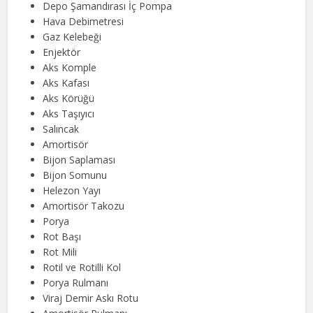
Depo Şamandırası İç Pompa
Hava Debimetresi
Gaz Kelebeği
Enjektör
Aks Komple
Aks Kafası
Aks Körüğü
Aks Taşıyıcı
Salıncak
Amortisör
Bijon Saplaması
Bijon Somunu
Helezon Yayı
Amortisör Takozu
Porya
Rot Başı
Rot Mili
Rotil ve Rotilli Kol
Porya Rulmanı
Viraj Demir Askı Rotu