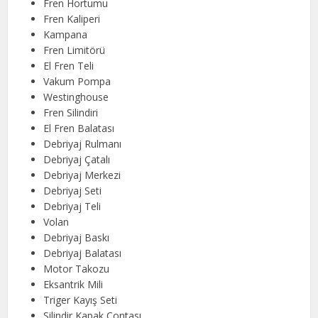
Fren Hortumu
Fren Kaliperi
Kampana
Fren Limitörü
El Fren Teli
Vakum Pompa
Westinghouse
Fren Silindiri
El Fren Balatası
Debriyaj Rulmanı
Debriyaj Çatalı
Debriyaj Merkezi
Debriyaj Seti
Debriyaj Teli
Volan
Debriyaj Baskı
Debriyaj Balatası
Motor Takozu
Eksantrik Mili
Triger Kayış Seti
Silindir Kapak Contası