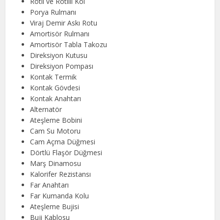
Rotil ve Rotilli Kol
Porya Rulmanı
Viraj Demir Askı Rotu
Amortisör Rulmanı
Amortisör Tabla Takozu
Direksiyon Kutusu
Direksiyon Pompası
Kontak Termik
Kontak Gövdesi
Kontak Anahtarı
Alternatör
Ateşleme Bobini
Cam Su Motoru
Cam Açma Düğmesi
Dörtlü Flaşör Düğmesi
Marş Dinamosu
Kalorifer Rezistansı
Far Anahtarı
Far Kumanda Kolu
Ateşleme Bujisi
Buji Kablosu