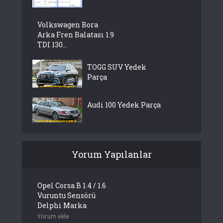
Volkswagen Bora
Arka Fren Balatası 1.9
TDI 130...
TOGG SUV Yedek
Parça
Audi 100 Yedek Parça
Yorum Yapılanlar
Opel Corsa B 1.4 / 1.6
Vuruntu Sensörü
Delphi Marka
Yorum ekle